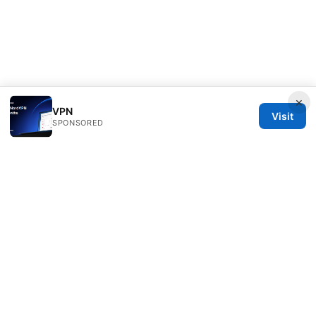
×
VPN
Visit
SPONSORED
Freelancefilosoof Media LLC
200 State Street
Boston, MA, 02110
US
hello@freelancefilosoof.com
+1-303-555-0116
About
Privacy Policy
Terms of Use