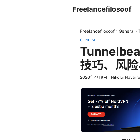
Freelancefilosoof
Freelancefilosoof
›
General
›
GENERAL
Tunnelb
技巧、风险
2026年4月6日
·
Nikolai Navarr