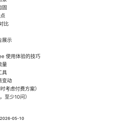
加固
险点
的对比
告展示
 free 使用体验的技巧
流量
工具
策变动
何时考虑付费方案）
，至少10问）
2026-05-10