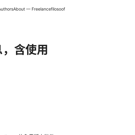
Authors
About — Freelancefilosoof
信息，含使用