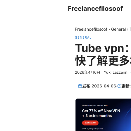
Freelancefilosoof
Freelancefilosoof
›
General
›
GENERAL
Tube v
快了解更多
2026年4月6日
·
Yuki Lazzarini
发布:
2026-04-06
·
更新: