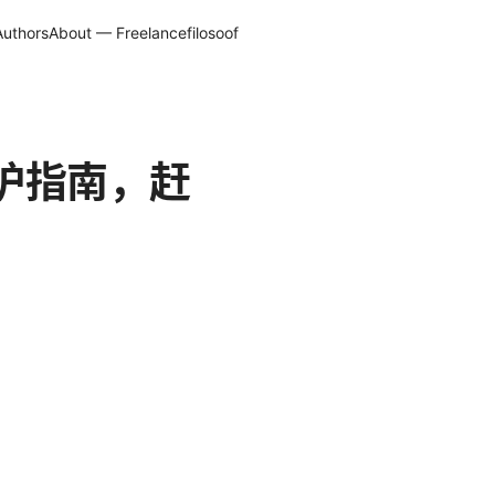
Authors
About — Freelancefilosoof
保护指南，赶