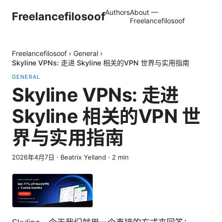
Authors
About —
Freelancefilosoof
Freelancefilosoof
Freelancefilosoof
›
General
›
Skyline VPNs: 走进 Skyline 相关的VPN 世界与实用指南
GENERAL
Skyline VPNs: 走进
Skyline 相关的VPN 世
界与实用指南
2026年4月7日
·
Beatrix Yelland
·
2
min