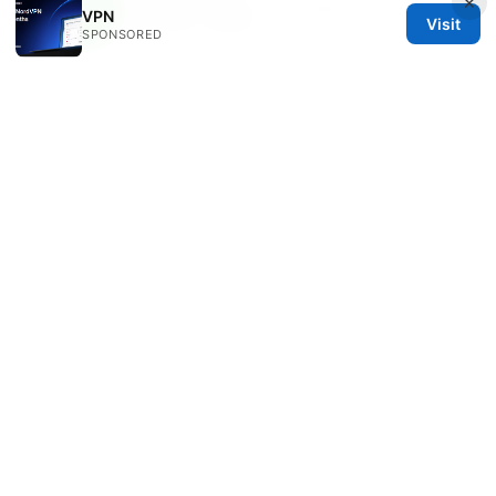
×
Beatrix writes about censorship circumvention
VPN
Visit
and tracker analysis.
SPONSORED
© 2026 Freelancefilosoof
Freelancefilosoof Media LLC
200 State Street
Boston, MA, 02110
US
hello@freelancefilosoof.com
+1-303-555-0116
About
Privacy Policy
Terms of Use