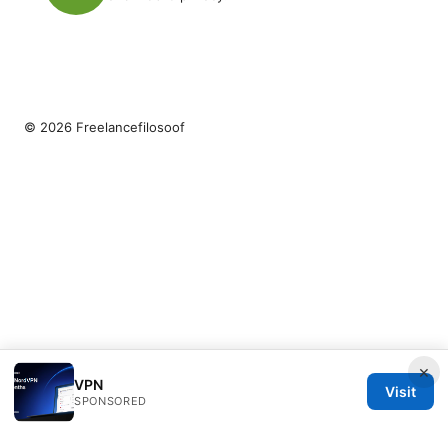
© 2026 Freelancefilosoof
×
VPN
Visit
SPONSORED