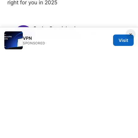
right for you in 2025
Sasha Carmichael
×
Sasha writes about split tunneling and
VPN
censorship circumvention.
Visit
SPONSORED
© 2026 Freelancefilosoof
Freelancefilosoof Media LLC
200 State Street
Boston, MA, 02110
US
hello@freelancefilosoof.com
+1-303-555-0116
About
Privacy Policy
Terms of Use