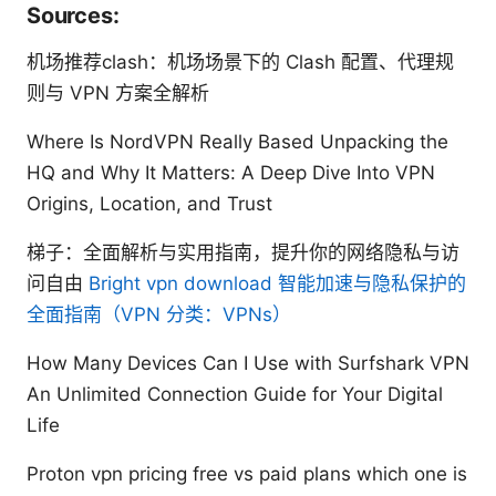
Sources:
机场推荐clash：机场场景下的 Clash 配置、代理规
则与 VPN 方案全解析
Where Is NordVPN Really Based Unpacking the
HQ and Why It Matters: A Deep Dive Into VPN
Origins, Location, and Trust
梯子：全面解析与实用指南，提升你的网络隐私与访
问自由
Bright vpn download 智能加速与隐私保护的
全面指南（VPN 分类：VPNs）
How Many Devices Can I Use with Surfshark VPN
An Unlimited Connection Guide for Your Digital
Life
Proton vpn pricing free vs paid plans which one is