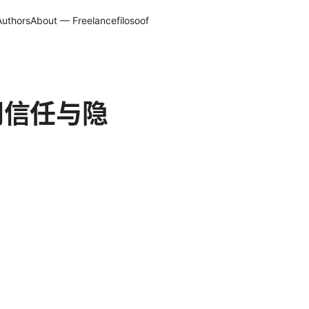
Authors
About — Freelancefilosoof
访问信任与隐