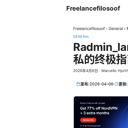
Freelancefilosoof
Freelancefilosoof
›
General
›
GENERAL
Radmin
私的终极指
2026年4月6日
·
Marcello Hjort
发布:
2026-04-06
·
更新: