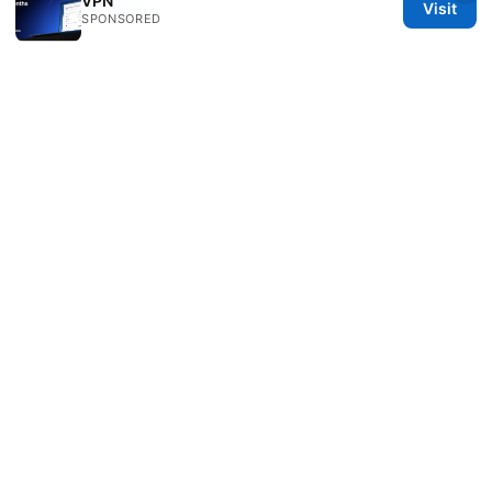
VPN
下载与使用技巧
Visit
SPONSORED
Beatrix Yelland
Beatrix writes about censorship circumvention
and tracker analysis.
© 2026 Freelancefilosoof
Freelancefilosoof Media LLC
200 State Street
Boston, MA, 02110
US
hello@freelancefilosoof.com
+1-303-555-0116
About
Privacy Policy
Terms of Use