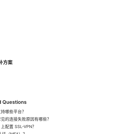
补方案
d Questions
vpn 支持哪些平台？
 vpn 常见的连接失败原因有哪些？
e 上配置 SSL-VPN？
证（MFA）？