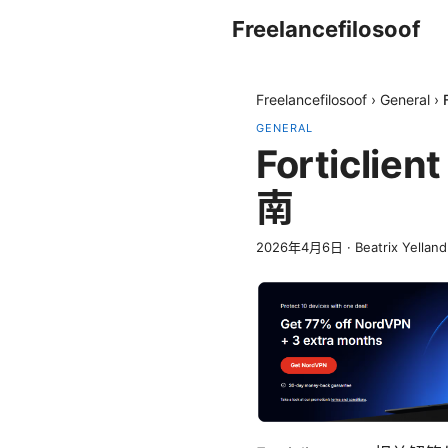
Freelancefilosoof
Freelancefilosoof
›
General
›
GENERAL
Forticl
南
2026年4月6日
·
Beatrix Yelland