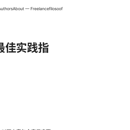
Authors
About — Freelancefilosoof
置与最佳实践指