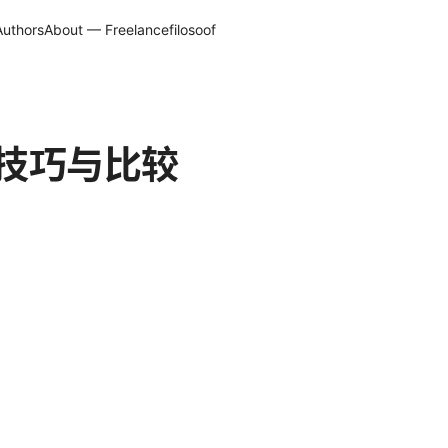
Authors
About — Freelancefilosoof
、实用技巧与比较