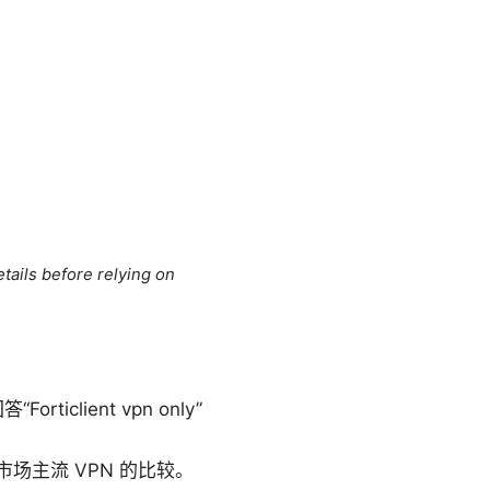
tails before relying on
client vpn only”
主流 VPN 的比较。