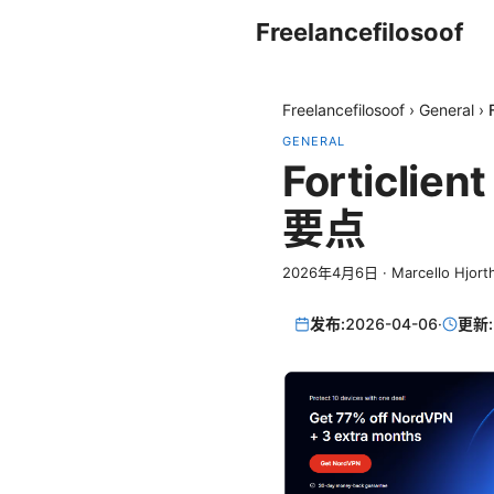
Freelancefilosoof
Freelancefilosoof
›
General
›
GENERAL
Forticl
要点
2026年4月6日
·
Marcello Hjort
发布:
2026-04-06
·
更新: