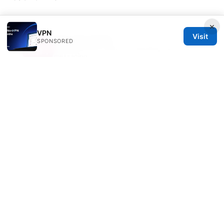
×
VPN
Visit
Marcello Hjorth
SPONSORED
Marcello writes about ad-blocking and secure
messaging.
© 2026 Freelancefilosoof
Freelancefilosoof Media LLC
200 State Street
Boston, MA, 02110
US
hello@freelancefilosoof.com
+1-303-555-0116
About
Privacy Policy
Terms of Use