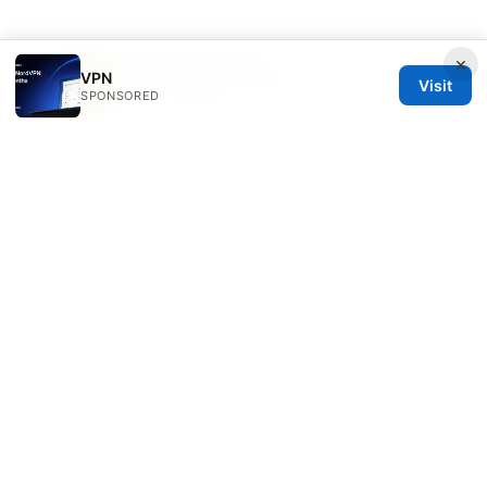
Wesley Klingberg
×
VPN
Wesley writes about DNS-over-HTTPS and
Visit
SPONSORED
tracker analysis.
© 2026 Freelancefilosoof
Freelancefilosoof Media LLC
200 State Street
Boston, MA, 02110
US
hello@freelancefilosoof.com
+1-303-555-0116
About
Privacy Policy
Terms of Use