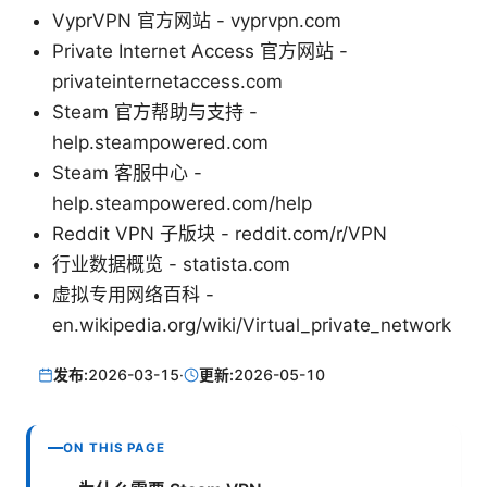
VyprVPN 官方网站 - vyprvpn.com
Private Internet Access 官方网站 -
privateinternetaccess.com
Steam 官方帮助与支持 -
help.steampowered.com
Steam 客服中心 -
help.steampowered.com/help
Reddit VPN 子版块 - reddit.com/r/VPN
行业数据概览 - statista.com
虚拟专用网络百科 -
en.wikipedia.org/wiki/Virtual_private_network
发布:
2026-03-15
·
更新:
2026-05-10
ON THIS PAGE