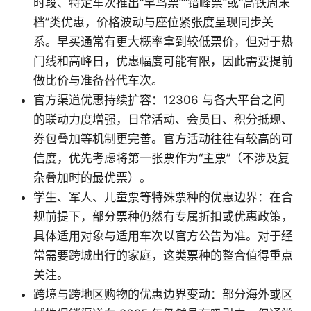
时段、特定车次推出“早鸟票”“错峰票”或“高铁周末
档”类优惠，价格波动与座位紧张度呈现同步关
系。早买通常有更大概率拿到较低票价，但对于热
门线和高峰日，优惠幅度可能有限，因此需要提前
做比价与准备替代车次。
官方渠道优惠持续扩容：12306 与各大平台之间
的联动力度增强，日常活动、会员日、积分抵现、
券包叠加等机制更完善。官方活动往往有较高的可
信度，优先考虑将第一张票作为“主票”（不涉及复
杂叠加时的最优票）。
学生、军人、儿童票等特殊票种的优惠边界：在合
规前提下，部分票种仍然有专属折扣或优惠政策，
具体适用对象与适用车次以官方公告为准。对于经
常需要跨城出行的家庭，这类票种的整合值得重点
关注。
跨境与跨地区购物的优惠边界变动：部分海外或区