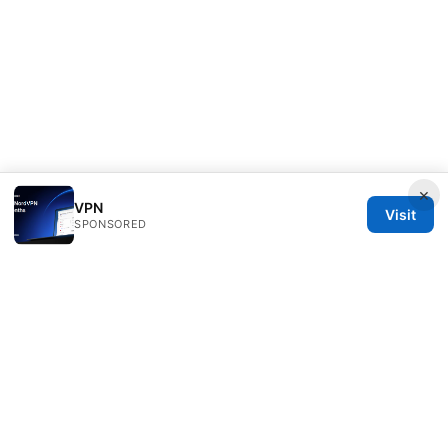
×
VPN
Visit
SPONSORED
Freelancefilosoof Media LLC
200 State Street
Boston, MA, 02110
US
hello@freelancefilosoof.com
+1-303-555-0116
About
Privacy Policy
Terms of Use