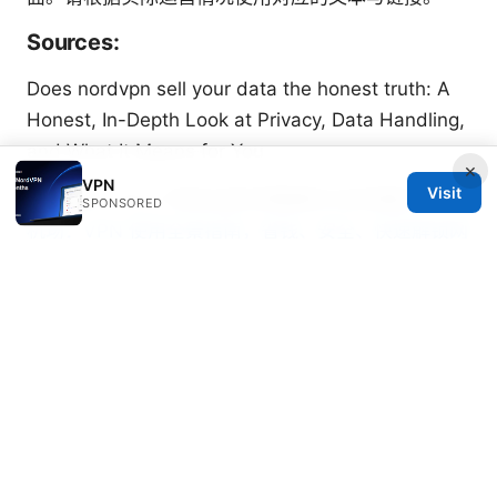
Sources:
Does nordvpn sell your data the honest truth: A
Honest, In-Depth Look at Privacy, Data Handling,
and What It Means for You
×
VPN
Visit
Vpn源码：从入门到实战的完整解析与实现要点
一元
SPONSORED
机场：VPN 使用全景指南，省钱、安全、快速解锁网
络
Activate vpn edge for secure browsing across
devices: setup, tips, and comparisons
Nordvpn on iphone your ultimate guide to
security freedom: More Tips, Tricks, and Real-
World Proof