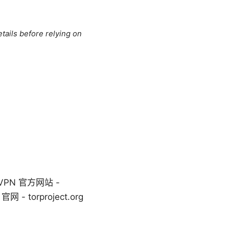
tails before relying on
）
）
dVPN 官方网站 -
官网 - torproject.org