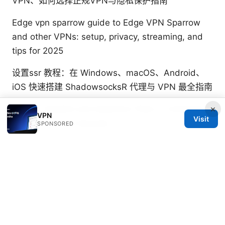
VPN、如何选择正规VPN与隐私保护指南
Edge vpn sparrow guide to Edge VPN Sparrow
and other VPNs: setup, privacy, streaming, and
tips for 2025
设置ssr 教程：在 Windows、macOS、Android、
iOS 快速搭建 ShadowsocksR 代理与 VPN 最全指南
×
Vpn for Starlink and Quantum Fiber A Complete
VPN
Visit
Guide to Online Security
SPONSORED
Beatrix Yelland
Beatrix writes about censorship circumvention
and tracker analysis.