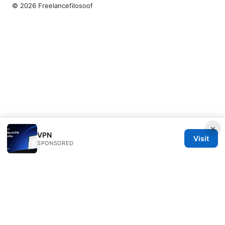
© 2026 Freelancefilosoof
×
VPN
Visit
SPONSORED
Freelancefilosoof Media LLC
200 State Street
Boston, MA, 02110
US
hello@freelancefilosoof.com