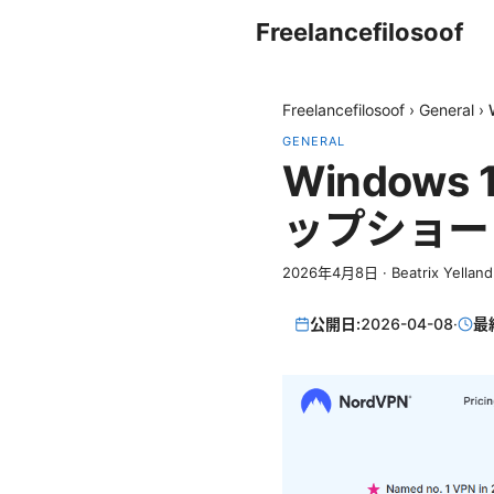
Freelancefilosoof
Freelancefilosoof
›
General
›
GENERAL
Window
ップショー
2026年4月8日
·
Beatrix Yelland
公開日:
2026-04-08
·
最