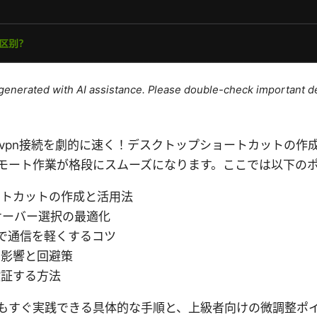
e generated with AI assistance. Please double-check important de
ws 11でvpn接続を劇的に速く！デスクトップショートカット
モート作業が格段にスムーズになります。ここでは以下の
ートカットの作成と活用法
サーバー選択の最適化
設定で通信を軽くするコツ
の影響と回避策
検証する方法
もすぐ実践できる具体的な手順と、上級者向けの微調整ポ