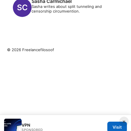
Sasha Carmichael
Sasha writes about split tunneling and
censorship circumvention.
© 2026 Freelancefilosoof
×
VPN
Visit
SPONSORED