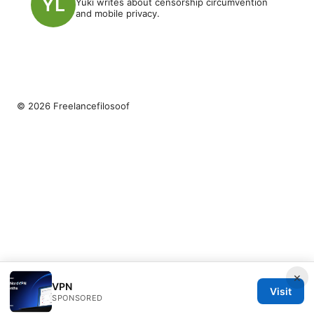
Yuki writes about censorship circumvention
and mobile privacy.
© 2026 Freelancefilosoof
×
VPN
Visit
SPONSORED