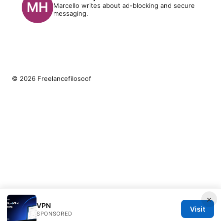
Marcello writes about ad-blocking and secure
messaging.
© 2026 Freelancefilosoof
×
VPN
Visit
SPONSORED