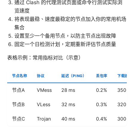
通过 Clash 的代理测试页面或命令行测试实际浏
览速度
将表现最稳、速度最稳定的节点加入你的常用机场
集合
设置至少一个备用节点，以防主节点出现故障
固定一个日检测计划，定期重新评估节点质量
表格示例：常用指标对比（示意）
节点名称
协议
延迟（PING）
丢包率
下载速度
节点A
VMess
28 ms
0.2%
350 M
节点B
VLess
32 ms
0.3%
320 M
节点C
Trojan
40 ms
0.4%
300 M