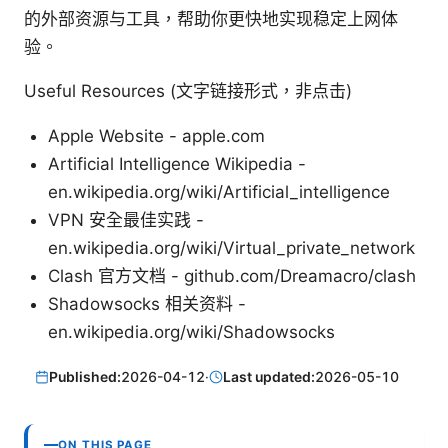
的外部资源与工具，帮助你更快地实现稳定上网体
验。
Useful Resources (文字链接形式，非点击)
Apple Website - apple.com
Artificial Intelligence Wikipedia -
en.wikipedia.org/wiki/Artificial_intelligence
VPN 安全最佳实践 -
en.wikipedia.org/wiki/Virtual_private_network
Clash 官方文档 - github.com/Dreamacro/clash
Shadowsocks 相关资料 -
en.wikipedia.org/wiki/Shadowsocks
Published:
2026-04-12
·
Last updated:
2026-05-10
ON THIS PAGE