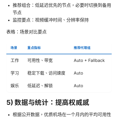
推荐组合：低延迟优先的节点，必要时切换到备用
节点
监控要点：视频缓冲时间、分辨率保持
表格：场景对比要点
场景
重点指标
推荐代理组
备
工作
可用性、带宽
Auto + Fallback
尝
学习
稳定下载、访问速度
Auto
使
娱乐
低延迟、解锁
Auto
设
5) 数据与统计：提高权威感
根据公开数据，优质机场在一个月内的平均可用性