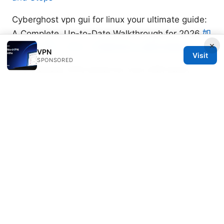
Cyberghost vpn gui for linux your ultimate guide:
A Complete, Up-to-Date Walkthrough for 2026
如
×
何科学上网： VPN、代理與安全上網的完整指南
VPN
Visit
SPONSORED
The Ultimate VPN Guide for Your ARR Stack
Sonarr Radarr More: Protect, Stream, and
Automate with Confidence
Sasha Carmichael
Sasha writes about split tunneling and
censorship circumvention.
© 2026 Freelancefilosoof