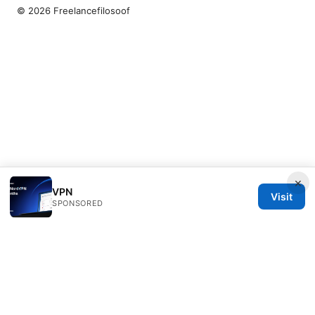
© 2026 Freelancefilosoof
×
VPN
Visit
SPONSORED
Freelancefilosoof Media LLC
200 State Street
Boston, MA, 02110
US
hello@freelancefilosoof.com