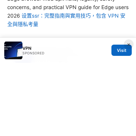
concerns, and practical VPN guide for Edge users
2026
设置ssr：完整指南與實用技巧，包含 VPN 安
全與隱私考量
×
VPN
Nikolai Navarrete
Visit
SPONSORED
Nikolai writes about DNS-over-HTTPS and
secure messaging.
© 2026 Freelancefilosoof
Freelancefilosoof Media LLC
200 State Street
Boston, MA, 02110