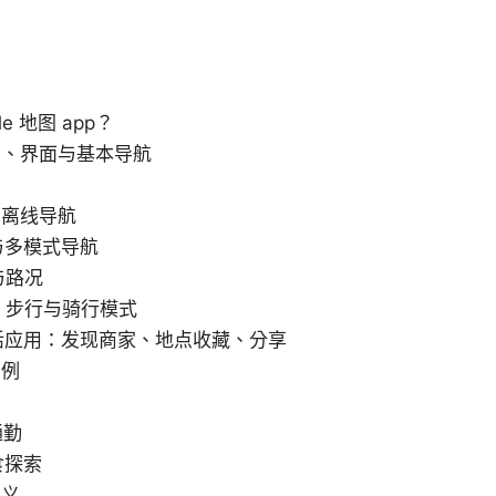
e 地图 app？
置、界面与基本导航
与离线导航
划与多模式导航
与路况
通、步行与骑行模式
生活应用：发现商家、地点收藏、分享
实例
通勤
食探索
定义