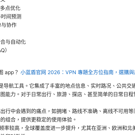
与多点优化
堵与时间预测
单与协作
护
整合与自动化
AQ）
图 app？
小蓝盾官网 2026：VPN 專題全方位指南，選購
不仅仅是导航工具。它集成了丰富的地点信息、实时路况、公共
地图能力。对于日常出行、旅游、探店、甚至简单的日常日程
出行中会遇到的痛点，如拥堵、路线不准确、离线不可用等问题
存的组合，提供更稳定的使用体验。
更新频率较高，全球覆盖度进一步提升，尤其在亚洲、欧洲和北