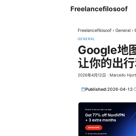
Freelancefilosoof
Freelancefilosoof
›
General
›
GENERAL
Google
让你的出行
2026年4月12日
·
Marcello Hjor
Published:
2026-04-12
·