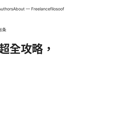
Authors
About — Freelancefilosoof
有条
年超全攻略，