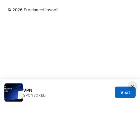
© 2026 Freelancefilosoof
×
VPN
Visit
SPONSORED
Freelancefilosoof Media LLC
200 State Street
Boston, MA, 02110
US