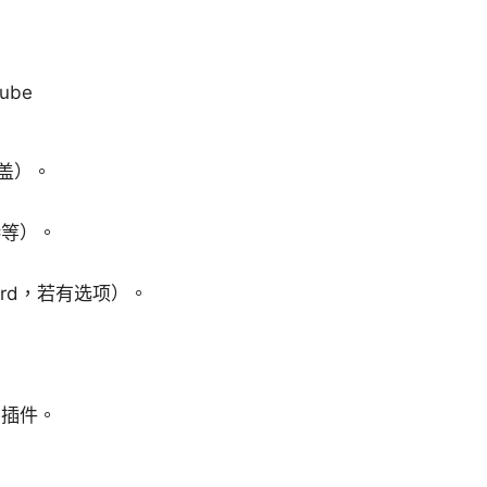
ube
盖）。
港等）。
ard，若有选项）。
的插件。