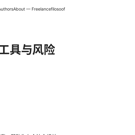
Authors
About — Freelancefilosoof
、工具与风险