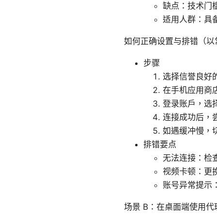
缺点：技术门
适用人群：具
如何正确设置与排错（以常见
步骤
选择信誉良好的
在手机应用商
登录账户，选
连接成功后，尝
如遇缓冲慢，切
排错要点
无法连接：检查
视频卡顿：更
账号异常提示
场景 B：在桌面端使用代理访