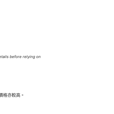
tails before relying on
價格亦較高。