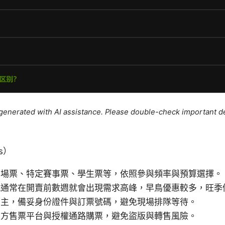
e generated with AI assistance. Please double-check important de
s）
日場票、特定賽事票、學生票等，依照參與頻率與預算選擇。
戰通常在開賣前數週就會出現需求高峰，早鳥優惠較多，旺季
為主，備妥身份證件與訂票號碼，避免現場排隊等待。
官方售票平台與授權通路購票，避免盜版與轉售風險。