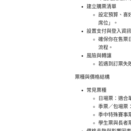
建立購票清單
設定預算、喜
席位」。
設置支付與登入資
確保你在售票
流程。
風險與轉讓
若遇到訂票失
票種與價格結構
常見票種
日場票：適合
季票／包場票
季中特殊賽事
學生票與長者
價格走勢與影響因