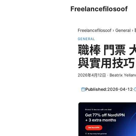
Freelancefilosoof
Freelancefilosoof
›
General
›
GENERAL
職棒 門票
與實用技巧
2026年4月12日
·
Beatrix Yellan
Published:
2026-04-12
·