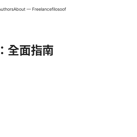
Authors
About — Freelancefilosoof
訊：全面指南