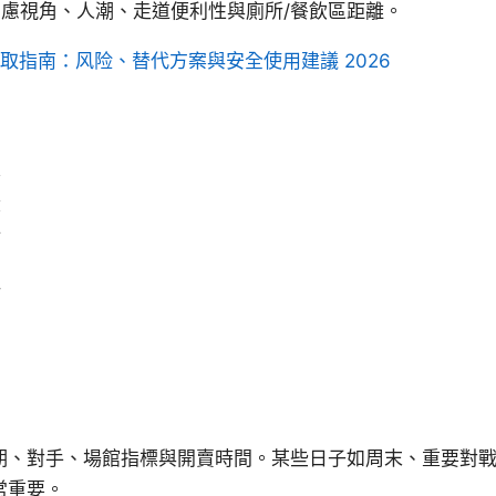
慮視角、人潮、走道便利性與廁所/餐飲區距離。
取指南：风险、替代方案與安全使用建議 2026
票
段
析
巧
期、對手、場館指標與開賣時間。某些日子如周末、重要對
常重要。