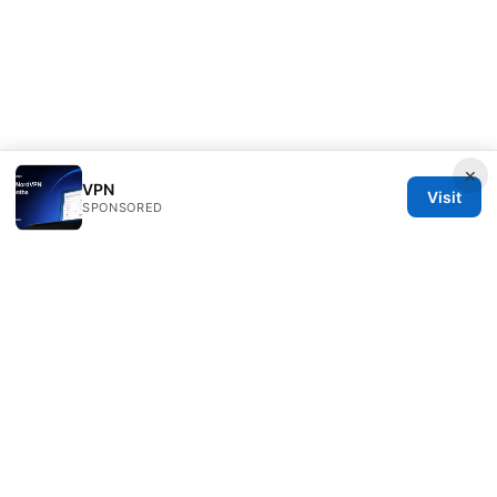
×
VPN
Visit
SPONSORED
Freelancefilosoof Media LLC
200 State Street
Boston, MA, 02110
US
hello@freelancefilosoof.com
+1-303-555-0116
About
Privacy Policy
Terms of Use