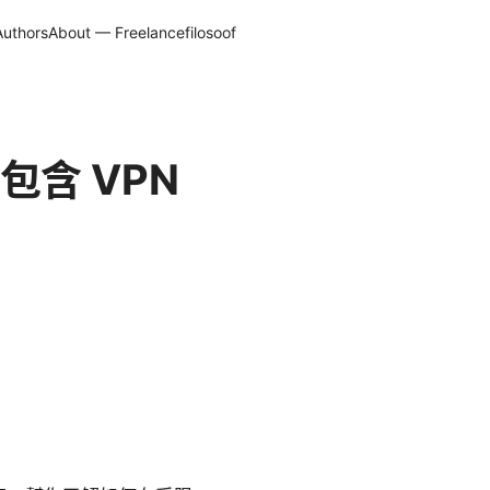
Authors
About — Freelancefilosoof
含 VPN