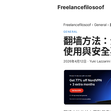
Freelancefilosoof
Freelancefilosoof
›
General
›
GENERAL
翻墙方法：
使用與安全
2026年4月12日
·
Yuki Lazzarini