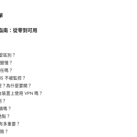
單
指南：從零到可用
）
什麼區別？
會變慢？
信任嗎？
NS 不被監控？
 是什麼？為什麼要開？
裝置上使用 VPN 嗎？
用？
封鎖嗎？
地點？
策有多重要？
風險？