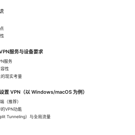
知识
特点
特性
择VPN服务与设备要求
PN服务
兼容性
定性的现实考量
置 VPN（以 Windows/macOS 为例）
户端（推荐）
带的VPN功能
lit Tunneling）与全局流量