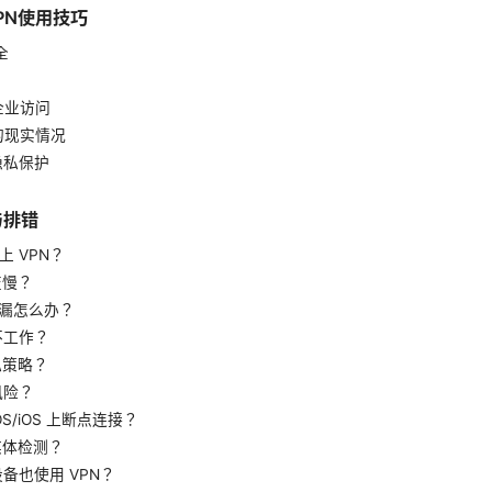
VPN使用技巧
全
企业访问
锁的现实情况
隐私保护
与排错
上 VPN？
变慢？
 泄漏怎么办？
h 不工作？
私策略？
风险？
cOS/iOS 上断点连接？
媒体检测？
设备也使用 VPN？