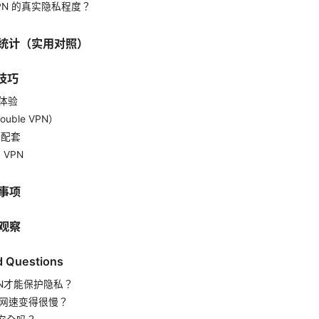
 VPN 的真实隐私程度？
据统计（实用对照）
技巧
高体验
ouble VPN）
私配套
 VPN
意事项
场观察
d Questions
PN才能保护隐私？
会让网速变得很慢？