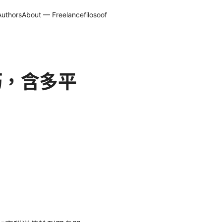
Authors
About — Freelancefilosoof
巧，含多平