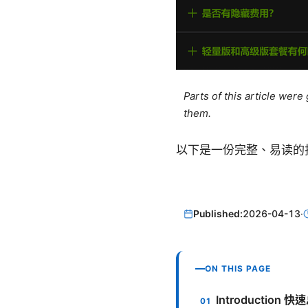
Parts of this article wer
them.
以下是一份完整、易读的
Published:
2026-04-13
·
ON THIS PAGE
Introductio