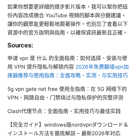
如果你想要更詳細的逐步影片版本，我可以幫你把這
份內容改成適合 YouTube 視頻的腳本與分鏡建議，
讓你的觀眾能更輕鬆地跟著操作。也別忘了查看以下
資源中的官方說明與指南，以確保資訊最新且正確。
Sources:
申请 vpn 是 什么 的全面指南：如何选择、安装与使
用 VPN 提升隐私与解锁内容
2026年免费翻墙vpn加
速器推荐与使用指南：全面攻略、实测、与实用技巧
5g vpn gate net free 使用全指南：在 5G 网络下的
VPN、网路自由、门禁绕过与隐私保护的完整评测
Clash代理节点：全面指南、实用技巧与最佳实践
【完全ガイド】windows版nordvpnダウンロード＆
インストール方法を徹底解説 – 最新2026年対応