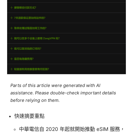
Parts of this article were generated with AI
assistance. Please double-check important details
before relying on them.
快速摘要重點
中華電信自 2020 年起就開始推動 eSIM 服務，