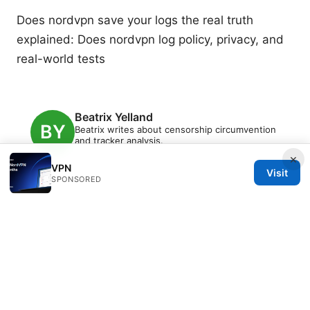
Does nordvpn save your logs the real truth
explained: Does nordvpn log policy, privacy, and
real-world tests
Beatrix Yelland
Beatrix writes about censorship circumvention
and tracker analysis.
×
VPN
Visit
SPONSORED
© 2026 Freelancefilosoof
Freelancefilosoof Media LLC
200 State Street
Boston, MA, 02110