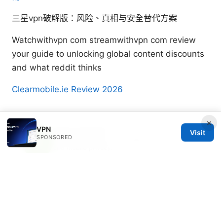
三星vpn破解版：风险、真相与安全替代方案
Watchwithvpn com streamwithvpn com review
your guide to unlocking global content discounts
and what reddit thinks
Clearmobile.ie Review 2026
×
VPN
Yuki Lazzarini
Visit
SPONSORED
Yuki writes about censorship circumvention
and mobile privacy.
© 2026 Freelancefilosoof