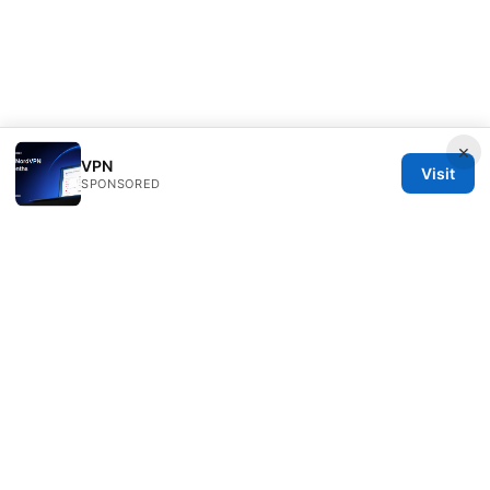
×
VPN
Visit
SPONSORED
Freelancefilosoof Media LLC
200 State Street
Boston, MA, 02110
US
hello@freelancefilosoof.com
+1-303-555-0116
About
Privacy Policy
Terms of Use