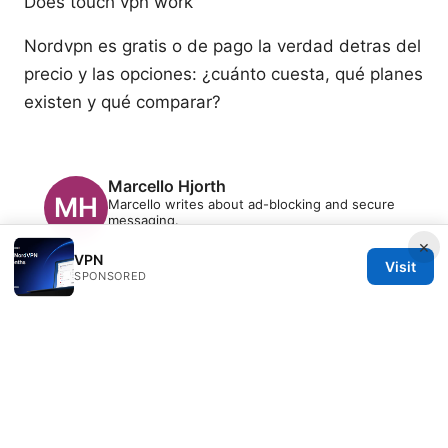
Does touch vpn work
Nordvpn es gratis o de pago la verdad detras del
precio y las opciones: ¿cuánto cuesta, qué planes
existen y qué comparar?
Marcello Hjorth
Marcello writes about ad-blocking and secure
messaging.
×
VPN
Visit
SPONSORED
© 2026 Freelancefilosoof
Freelancefilosoof Media LLC
200 State Street