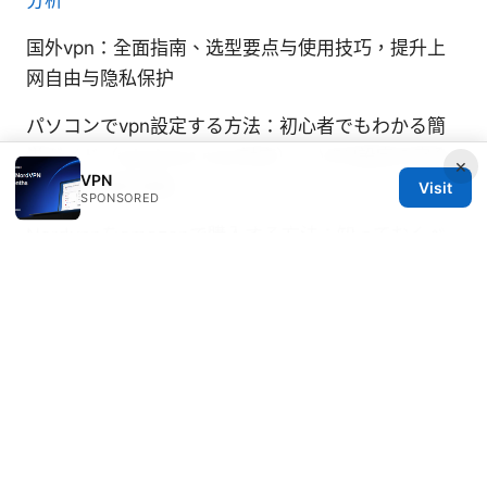
国外vpn：全面指南、选型要点与使用技巧，提升上
网自由与隐私保护
パソコンでvpn設定する方法：初心者でもわかる簡
単ガイド（windows mac対応）— VPN設定の完全
×
VPN
ガイドと最新情報
Visit
SPONSORED
Nordvpnをamazonで購入する方法：知っておくべ
き全知識
牛逼机场：2026年中国用户最佳翻墙VPN
指南，全面提升上网自由与隐私保护
Sasha Carmichael
Sasha writes about split tunneling and
censorship circumvention.