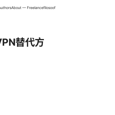
Authors
About — Freelancefilosoof
VPN替代方