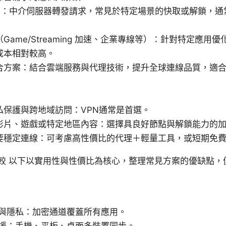
xy）：中介伺服器轉發請求，常見於特定場景的快取或解鎖，
Game/Streaming 加速、企業專線等）：針對特定應用
成本相對較高。
合方案：結合雲端服務與代理技術，提升全球連線品質，適
私保護與跨地域訪問：VPN通常是首選。
影片、遊戲或特定地區內容：選擇具良好節點與解鎖能力的
要穩定連線：可考慮高性價比的代理＋輕量工具，或短期免
較 以下以實用性與性價比為核心，整理常見方案的優缺點，
與隱私：加密通道覆蓋所有應用。
援：手機、平板、桌面多裝置同步。