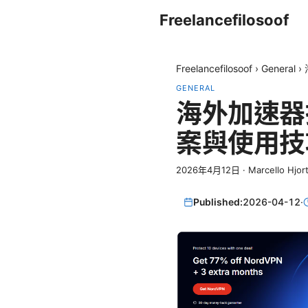
Freelancefilosoof
Freelancefilosoof
›
General
›
GENERAL
海外加速器推
案與使用技
2026年4月12日
·
Marcello Hjor
Published:
2026-04-12
·