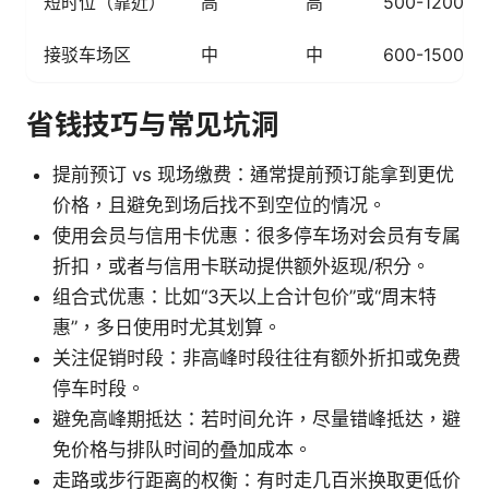
短时位（靠近）
高
高
500-1200 T
接驳车场区
中
中
600-1500 T
省钱技巧与常见坑洞
提前预订 vs 现场缴费：通常提前预订能拿到更优
价格，且避免到场后找不到空位的情况。
使用会员与信用卡优惠：很多停车场对会员有专属
折扣，或者与信用卡联动提供额外返现/积分。
组合式优惠：比如“3天以上合计包价”或“周末特
惠”，多日使用时尤其划算。
关注促销时段：非高峰时段往往有额外折扣或免费
停车时段。
避免高峰期抵达：若时间允许，尽量错峰抵达，避
免价格与排队时间的叠加成本。
走路或步行距离的权衡：有时走几百米换取更低价