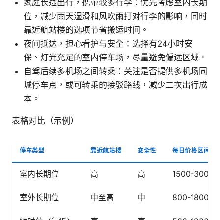
家庭长途出行，携带较多行李：优先考虑室内长期
位，减少雨天湿滑和风吹雨打对行李的影响，同时
靠近航站楼的选项节省搬运时间。
夜间抵达，担心看护与安全：选择有24小时安
保、灯光充足的室内停车场，尽量避免偏远区域。
自驾后续多机场之间转乘：关注是否提供多机场同
城停车点，或可转乘的接驳路线，减少二次出行成
本。
表格对比（示例）
停车类型
靠近航站楼
安全性
每日价格区间
室内长期位
高
高
1500-3000 
室外长期位
中至高
中
800-1800 T