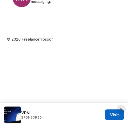
messaging.
© 2026 Freelancefilosoof
×
VPN
Visit
SPONSORED