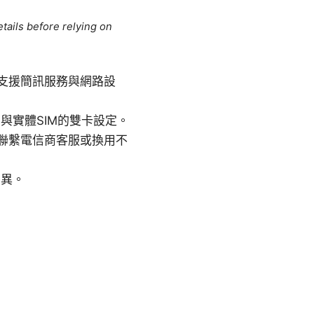
tails before relying on
商支援簡訊服務與網路設
與實體SIM的雙卡設定。
聯繫電信商客服或換用不
差異。