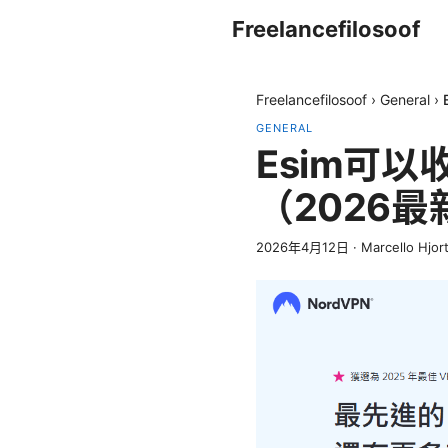
Freelancefilosoof
Freelancefilosoof
›
General
›
GENERAL
Esim可以
（2026
2026年4月12日
·
Marcello Hjor