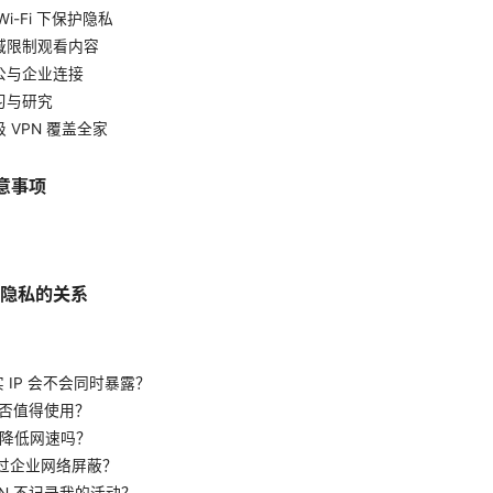
i-Fi 下保护隐私
域限制观看内容
公与企业连接
习与研究
 VPN 覆盖全家
意事项
与隐私的关系
和真实 IP 会不会同时暴露？
 是否值得使用？
 会降低网速吗？
否绕过企业网络屏蔽？
VPN 不记录我的活动？