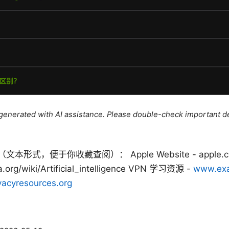
e generated with AI assistance. Please double-check important de
便于你收藏查阅）： Apple Website - apple.com Artif
ia.org/wiki/Artificial_intelligence VPN 学习资源 -
www.exa
acyresources.org