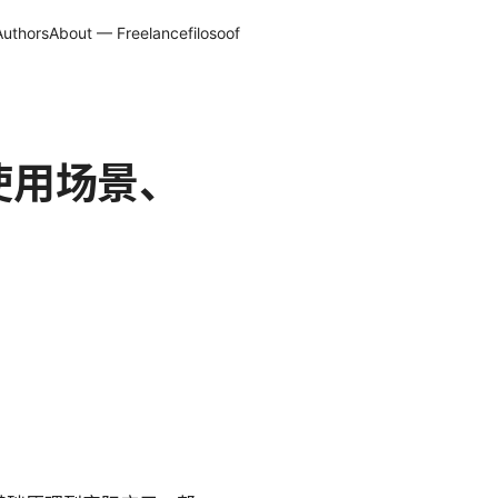
Authors
About — Freelancefilosoof
盖使用场景、