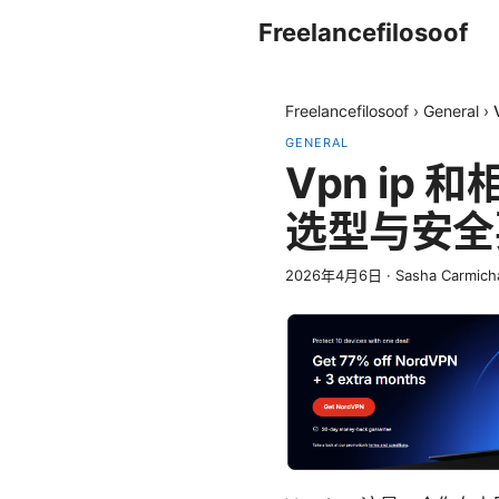
Freelancefilosoof
Freelancefilosoof
›
General
›
GENERAL
Vpn i
选型与安全
2026年4月6日
·
Sasha Carmich