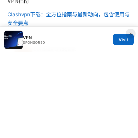
VPN指南
Clashvpn下载：全方位指南与最新动向，包含使用与
安全要点
×
VPN
Visit
SPONSORED
Cordelia Lindqvist
Cordelia writes about streaming geo-
unblocking and P2P networking.
© 2026 Freelancefilosoof
Freelancefilosoof Media LLC
200 State Street
Boston, MA, 02110