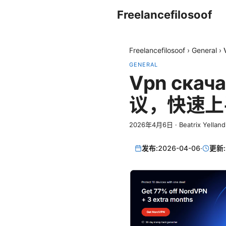
Freelancefilosoof
Freelancefilosoof
›
General
›
GENERAL
Vpn ска
议，快速上
2026年4月6日
·
Beatrix Yelland
发布:
2026-04-06
·
更新: