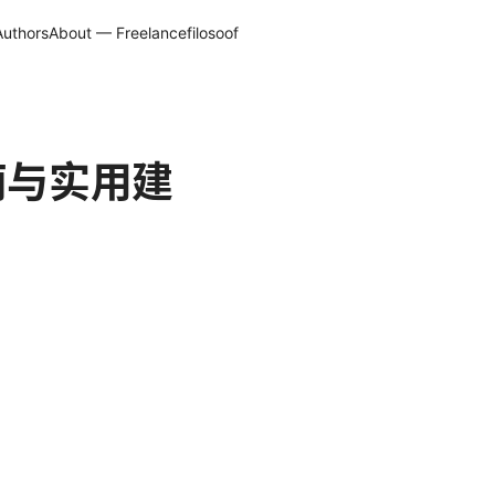
Authors
About — Freelancefilosoof
位指南与实用建