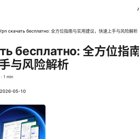
Vpn скачать бесплатно: 全方位指南与实用建议，快速上手与风险解析
чать бесплатно: 全方
手与风险解析
·
1
min
2026-05-10