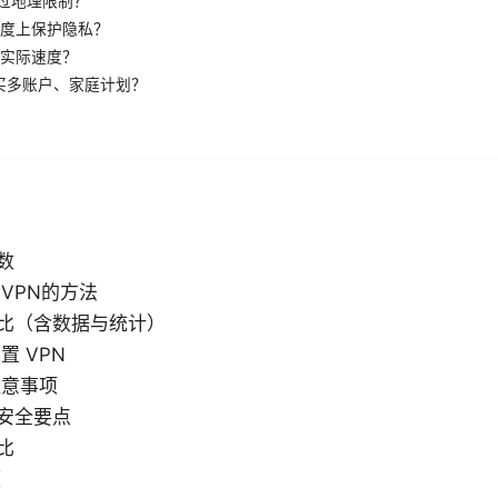
绕过地理限制？
大程度上保护隐私？
的实际速度？
买多账户、家庭计划？
数
VPN的方法
对比（含数据与统计）
 VPN
注意事项
与安全要点
比
源