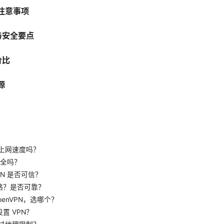
注意事项
私与安全要点
价比
源
的上网速度吗？
安全吗？
PN 是否可信？
略？是否可靠？
 OpenVPN，选哪个？
置 VPN？