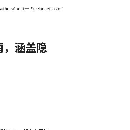
Authors
About — Freelancefilosoof
南，涵盖隐