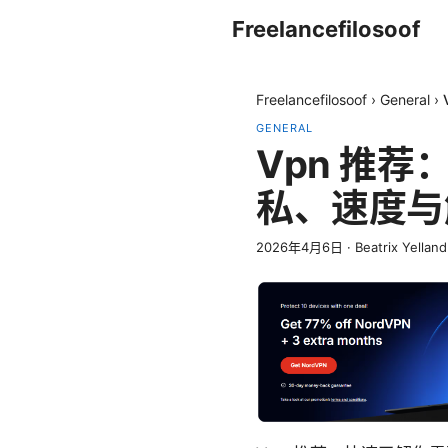
Freelancefilosoof
Freelancefilosoof
›
General
›
GENERAL
Vpn 推
私、速度与
2026年4月6日
·
Beatrix Yelland