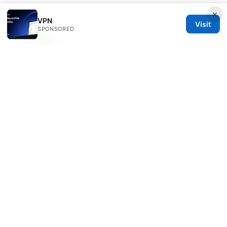
×
VPN
Visit
SPONSORED
Beatrix Yelland
Beatrix writes about censorship circumvention
and tracker analysis.
© 2026 Freelancefilosoof
Freelancefilosoof Media LLC
200 State Street
Boston, MA, 02110
US
hello@freelancefilosoof.com
+1-303-555-0116
About
Privacy Policy
Terms of Use