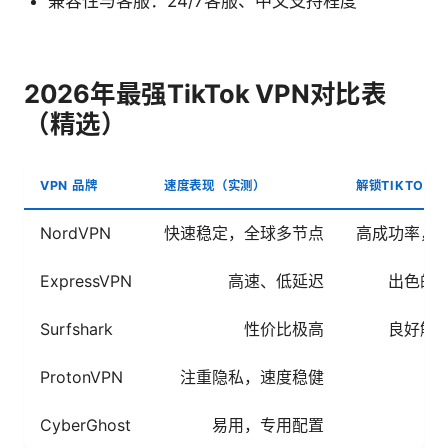
兼容性与客服：24/7客服、中文支持程度
2026年最强TikTok VPN对比表
（精选）
VPN 品牌
速度表现（实测）
解锁TIKTOK
NordVPN
快速稳定，全球多节点
高成功率，
ExpressVPN
高速、低延迟
出色的
Surfshark
性价比极高
良好解
ProtonVPN
注重隐私，速度稳健
CyberGhost
易用，专用配置
稳