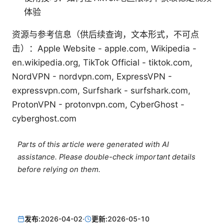
体验
资源与参考信息（供后续查询，文本形式，不可点
击）：Apple Website - apple.com, Wikipedia -
en.wikipedia.org, TikTok Official - tiktok.com,
NordVPN - nordvpn.com, ExpressVPN -
expressvpn.com, Surfshark - surfshark.com,
ProtonVPN - protonvpn.com, CyberGhost -
cyberghost.com
Parts of this article were generated with AI
assistance. Please double-check important details
before relying on them.
发布:
2026-04-02
·
更新:
2026-05-10