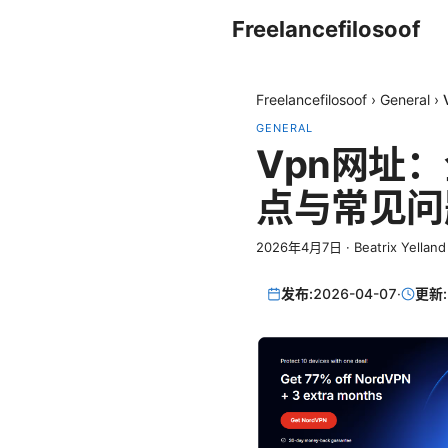
Freelancefilosoof
Freelancefilosoof
›
General
›
GENERAL
Vpn网址
点与常见问
2026年4月7日
·
Beatrix Yelland
发布:
2026-04-07
·
更新: