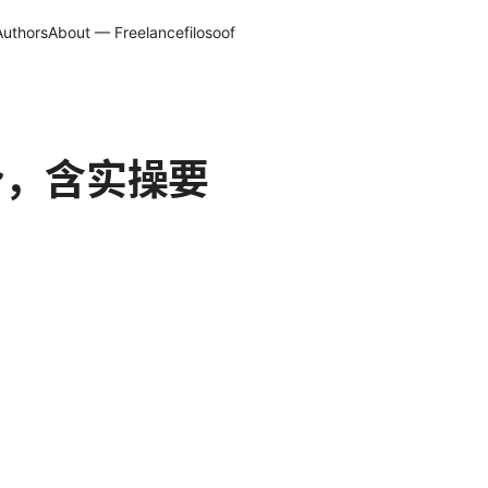
Authors
About — Freelancefilosoof
势，含实操要