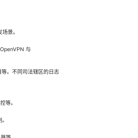
发场景。
penVPN 与
割隧道等。不同司法辖区的日志
监控等。
制。
路由器等。