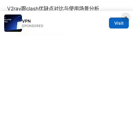
V2ray跟clash优缺点对比与使用场景分析
×
VPN
Visit
SPONSORED
Yuki Lazzarini
Yuki writes about censorship circumvention
and mobile privacy.
© 2026 Freelancefilosoof
Freelancefilosoof Media LLC
200 State Street
Boston, MA, 02110
US
hello@freelancefilosoof.com
+1-303-555-0116