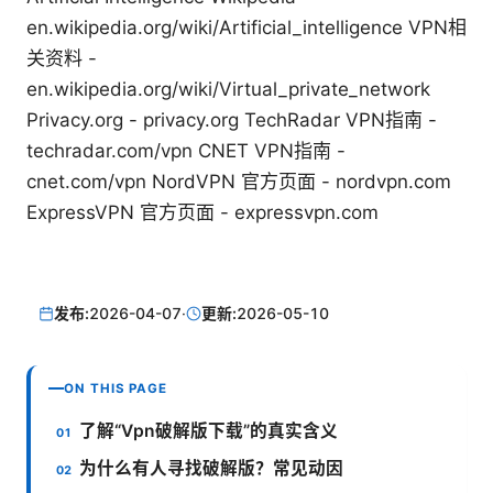
en.wikipedia.org/wiki/Artificial_intelligence VPN相
关资料 -
en.wikipedia.org/wiki/Virtual_private_network
Privacy.org - privacy.org TechRadar VPN指南 -
techradar.com/vpn CNET VPN指南 -
cnet.com/vpn NordVPN 官方页面 - nordvpn.com
ExpressVPN 官方页面 - expressvpn.com
发布:
2026-04-07
·
更新:
2026-05-10
ON THIS PAGE
了解“Vpn破解版下载”的真实含义
为什么有人寻找破解版？常见动因