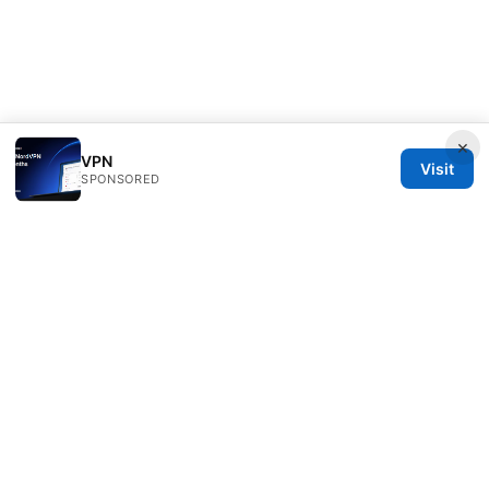
×
VPN
Visit
SPONSORED
Freelancefilosoof Media LLC
200 State Street
Boston, MA, 02110
US
hello@freelancefilosoof.com
+1-303-555-0116
About
Privacy Policy
Terms of Use