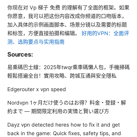
你现在对 Vp 梯子 免费 的理解有了全面的框架。如果
你愿意，我可以把这份内容改成你频道的口吻版本，
加入具体的示例画面脚本、场景分镜以及需要的标题
和标签，方便直接拍摄和编辑。
好用的VPN：全面评
测、选购要点与实用指南
Sources:
易乘碼巴士線：2025年twqr乘車碼懶人包，手機掃碼
輕鬆搭遍全台！實用攻略、跨城互通與安全隱私
Edgerouter x vpn speed
Nordvpn 1ヶ月だけ使うのはお得？料金・登録・解
約まで — 期間限定利用の実情と賢い選び方
Dayz vpn detected heres how to fix it and get
back in the game: Quick fixes, safety tips, and